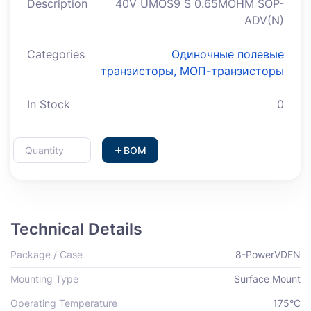
Description
40V UMOS9 S 0.65MOHM SOP-
ADV(N)
Categories
Одиночные полевые
транзисторы, МОП-транзисторы
In Stock
0
BOM
Technical Details
Package / Case
8-PowerVDFN
Mounting Type
Surface Mount
Operating Temperature
175°C