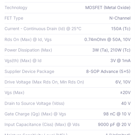
Technology
MOSFET (Metal Oxide)
FET Type
N-Channel
Current - Continuous Drain (Id) @ 25°C
150A (Tc)
Rds On (Max) @ Id, Vgs
0.74mOhm @ 50A, 10V
Power Dissipation (Max)
3W (Ta), 210W (Tc)
Vgs(th) (Max) @ Id
3V @ 1mA
Supplier Device Package
8-SOP Advance (5x5)
Drive Voltage (Max Rds On, Min Rds On)
6V, 10V
Vgs (Max)
±20V
Drain to Source Voltage (Vdss)
40 V
Gate Charge (Qg) (Max) @ Vgs
98 nC @ 10 V
Input Capacitance (Ciss) (Max) @ Vds
9000 pF @ 20 V