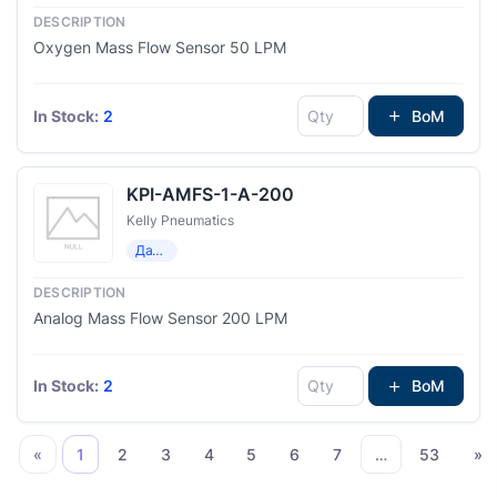
Oxygen Mass Flow Sensor 50 LPM
In Stock:
2
BoM
KPI-AMFS-1-A-200
Kelly Pneumatics
Датчики потока
Analog Mass Flow Sensor 200 LPM
In Stock:
2
BoM
«
1
2
3
4
5
6
7
…
53
»