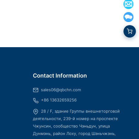
Contact Information
sales06@qbchn.com
+86 13632659256
28 / F, здание Группы внешнеторговой
деятельности, 239-й номер на проспекте
Чжунсин, сообщество Чэньдун, улица
Дунмэнь, район Лоху, город Шэньчжэнь,