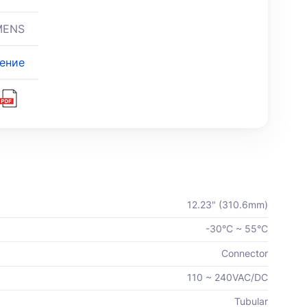
MENS
ение
12.23" (310.6mm)
-30°C ~ 55°C
Connector
110 ~ 240VAC/DC
Tubular