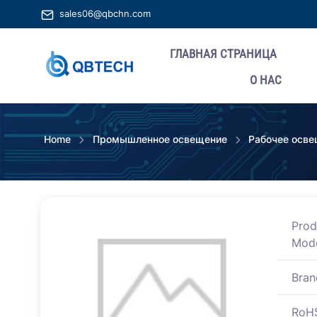
sales06@qbchn.com
ГЛАВНАЯ СТРАНИЦА
О НАС
Home
Промышленное освещение
Рабочее осв
Prod
Mod
Bran
RoH