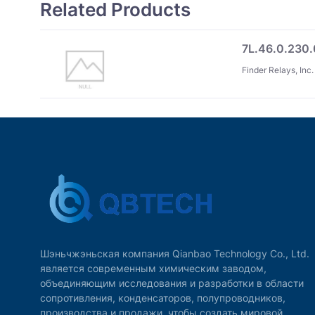
Related Products
7L.46.0.230
Finder Relays, Inc.
Шэньчжэньская компания Qianbao Technology Co., Ltd.
является современным химическим заводом,
объединяющим исследования и разработки в области
сопротивления, конденсаторов, полупроводников,
производства и продажи, чтобы создать мировой