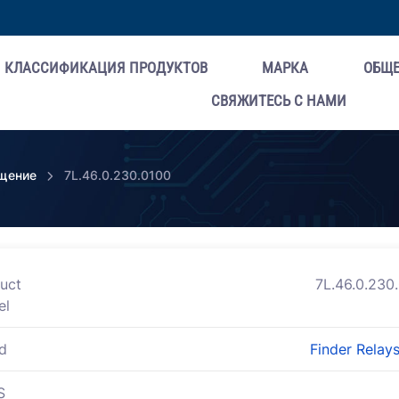
КЛАССИФИКАЦИЯ ПРОДУКТОВ
МАРКА
ОБЩ
СВЯЖИТЕСЬ С НАМИ
ещение
7L.46.0.230.0100
uct
7L.46.0.230
el
d
Finder Relays
S