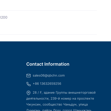
1200
Contact Information
sales06@qbchn.com
+86 13632659256
28 / F, здание Группы внешнеторговой
деятельности, 239-й номер на проспекте
Чжунсин, сообщество Чэньдун, улица
Дунмэнь, район Лоху, город Шэньчжэнь,