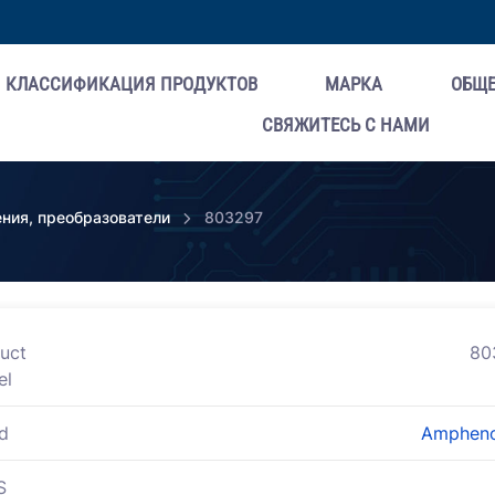
КЛАССИФИКАЦИЯ ПРОДУКТОВ
МАРКА
ОБЩ
СВЯЖИТЕСЬ С НАМИ
ния, преобразователи
803297
uct
80
el
d
Ampheno
S