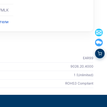
/MLK
атели
EAR99
9026.20.4000
1 (Unlimited)
ROHS3 Compliant