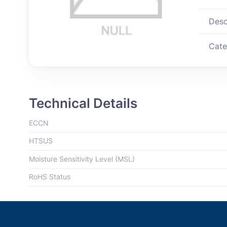
Desc
Cate
Technical Details
ECCN
HTSUS
Moisture Sensitivity Level (MSL)
RoHS Status