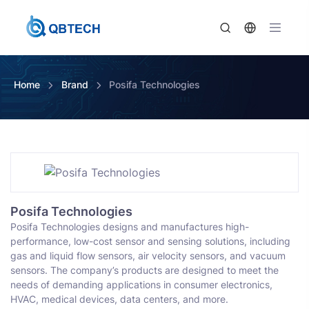
Home
Brand
Posifa Technologies
Posifa Technologies
Posifa Technologies designs and manufactures high-
performance, low-cost sensor and sensing solutions, including
gas and liquid flow sensors, air velocity sensors, and vacuum
sensors. The company’s products are designed to meet the
needs of demanding applications in consumer electronics,
HVAC, medical devices, data centers, and more.